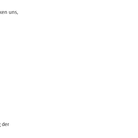
ken uns,
g der